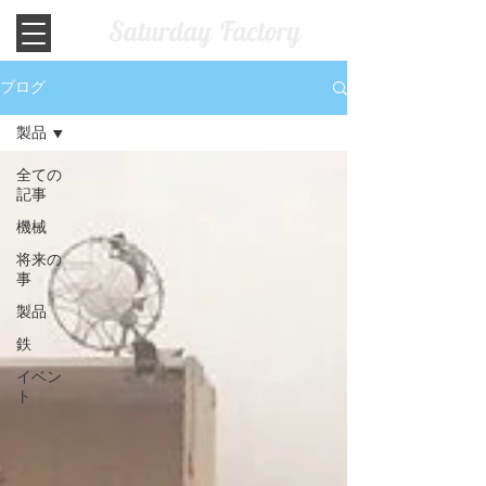
ブログ
製品
全ての
記事
機械
将来の
事
製品
鉄
イベン
ト