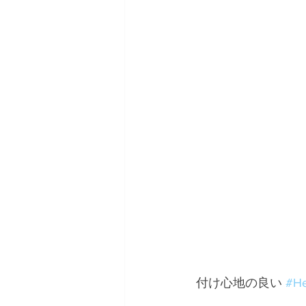
 付け心地の良い 
#He