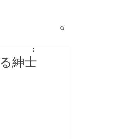
Blog
CONTACT
ENGLISH
る紳士