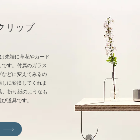
クリップ
プ）は先端に草花やカード
しです。付属のガラス
プなどに変えてみるの
挿しに変換してくれま
葉、折り紙のようなも
遊び道具です。
P