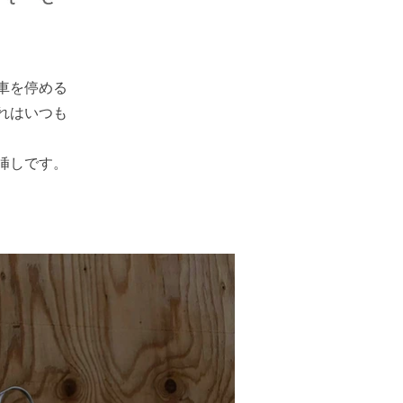
車を停める
れはいつも
しです。​