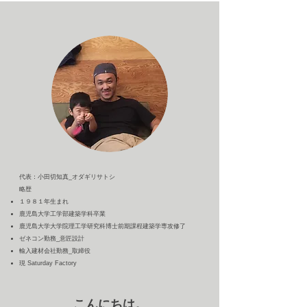
​代表：小田切知真_オダギリサトシ
略歴
１９８１年生まれ
鹿児島大学工学部建築学科卒業
鹿児島大学大学院理工学研究科博士前期課程建築学専攻修了
ゼネコン勤務_意匠設計
輸入建材会社勤務_取締役
​現 Saturday Factory
こんにちは。