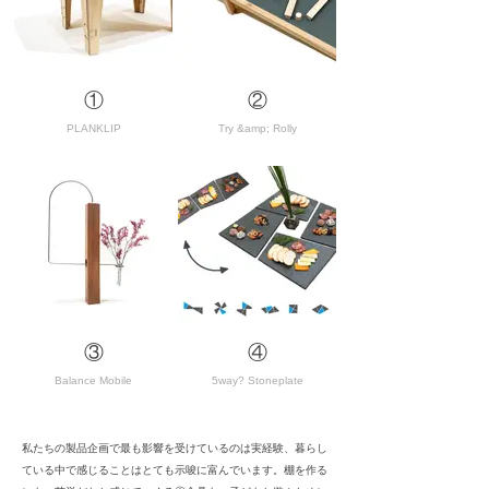
①
②
PLANKLIP
Try &amp; Rolly
③
④
Balance Mobile
5way? Stoneplate
私たちの製品企画で最も影響を受けているのは実経験、暮らし
ている中で感じることはとても示唆に富んでいます。棚を作る