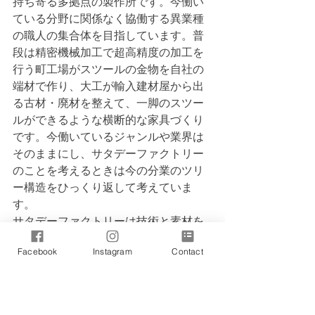
持ち寄る多拠点の製作所です。今働い
ている分野に関係なく協働する異業種
の職人の集合体を目指しています。普
段は精密機械加工で超高精度の加工を
行う町工場がスツールの金物を自社の
端材で作り、大工が輸入建材屋から出
る古材・廃材を整えて、一脚のスツー
ルができるような横断的な家具づくり
です。今働いているジャンルや業界は
そのままにし、サタデーファクトリー
のことを考えるときは今の分業のツリ
ー構造をひっくり返して考えていま
す。
サタデーファクトリーは技術と素材を
持ち寄る多拠点の製作所です。
Facebook
Instagram
Contact
毎年あたまの角が生え変わるので、家
具の取っ手に使ってみないかと、山か
らひょっこり「鹿」が素材を持ち寄る
のなら、彼も喜んで仲間に迎えたいと